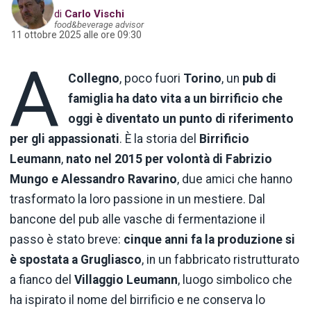
di
Carlo Vischi
food&beverage advisor
11 ottobre 2025 alle ore 09:30
A
Collegno
, poco fuori
Torino
, un
pub di
famiglia ha dato vita a un birrificio che
oggi è diventato un punto di riferimento
per gli appassionati
. È la storia del
Birrificio
Leumann
,
nato nel 2015 per volontà
di
Fabrizio
Mungo e Alessandro Ravarino
, due amici che hanno
trasformato la loro passione in un mestiere. Dal
bancone del pub alle vasche di fermentazione il
passo è stato breve:
cinque anni fa la produzione si
è spostata a
Grugliasco
, in un fabbricato ristrutturato
a fianco del
Villaggio Leumann
, luogo simbolico che
ha ispirato il nome del birrificio e ne conserva lo