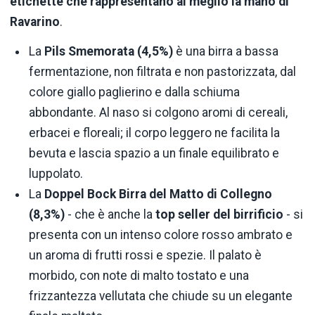
etichette
che rappresentano al meglio la mano di
Ravarino
.
La
Pils Smemorata (4,5%)
è una birra a bassa
fermentazione, non filtrata e non pastorizzata, dal
colore giallo paglierino e dalla schiuma
abbondante. Al naso si colgono aromi di cereali,
erbacei e floreali; il corpo leggero ne facilita la
bevuta e lascia spazio a un finale equilibrato e
luppolato.
La
Doppel Bock Birra del Matto di Collegno
(8,3%)
- che è anche la
top seller del birrificio
- si
presenta con un intenso colore rosso ambrato e
un aroma di frutti rossi e spezie. Il palato è
morbido, con note di malto tostato e una
frizzantezza vellutata che chiude su un elegante