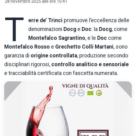
28 novembre 2025 alle ore 10:41
T
erre de’ Trinci
promuove l’eccellenza delle
denominazioni
Docg
e
Doc
: la
Docg
, come
Montefalco Sagrantino
, e le
Doc
come
Montefalco Rosso
e
Grechetto Colli Martani
, sono
garanzia di
origine controllata
, produzione secondo
disciplinari rigorosi,
controllo analitico e sensoriale
e tracciabilità certificata con fascetta numerata.