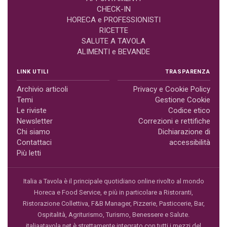
CHECK-IN
HORECA e PROFESSIONISTI
RICETTE
SALUTE A TAVOLA
ALIMENTI e BEVANDE
LINK UTILI
TRASPARENZA
Archivio articoli
Privacy e Cookie Policy
Temi
Gestione Cookie
Le riviste
Codice etico
Newsletter
Correzioni e rettifiche
Chi siamo
Dichiarazione di
Contattaci
accessibilità
Più letti
Italia a Tavola è il principale quotidiano online rivolto al mondo
Horeca e Food Service, e più in particolare a Ristoranti,
Ristorazione Collettiva, F&B Manager, Pizzerie, Pasticcerie, Bar,
Ospitalità, Agriturismo, Turismo, Benessere e Salute.
italiaatavola.net è strettamente integrato con tutti i mezzi del