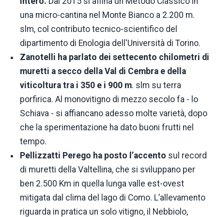
intero.
Dal 2015 si affina un Metodo Classico in
una micro-cantina nel Monte Bianco a 2.200 m.
slm, col contributo tecnico-scientifico del
dipartimento di Enologia dell'Università di Torino.
Zanotelli ha parlato dei settecento chilometri di
muretti a secco della Val di Cembra e della
viticoltura tra i 350 e i 900 m
. slm su terra
porfirica. Al monovitigno di mezzo secolo fa - lo
Schiava - si affiancano adesso molte varietà, dopo
che la sperimentazione ha dato buoni frutti nel
tempo.
Pellizzatti Perego ha posto l’accento
sul record
di muretti della Valtellina, che si sviluppano per
ben 2.500 Km in quella lunga valle est-ovest
mitigata dal clima del lago di Como. L’allevamento
riguarda in pratica un solo vitigno, il Nebbiolo,