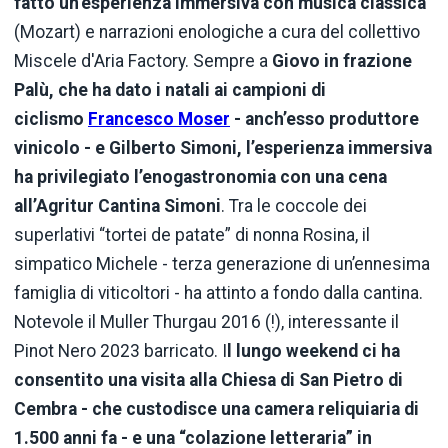
fatto un’esperienza immersiva con musica classica
(Mozart) e narrazioni enologiche a cura del collettivo
Miscele d'Aria Factory. Sempre a
Giovo in frazione
Palù, che ha dato i natali ai campioni di
ciclismo
Francesco Moser
- anch’esso produttore
vinicolo - e Gilberto Simoni, l’esperienza immersiva
ha privilegiato l’enogastronomia con una cena
all’Agritur Cantina Simoni
. Tra le coccole dei
superlativi “tortei de patate” di nonna Rosina, il
simpatico Michele - terza generazione di un’ennesima
famiglia di viticoltori - ha attinto a fondo dalla cantina.
Notevole il Muller Thurgau 2016 (!), interessante il
Pinot Nero 2023 barricato. I
l lungo weekend ci ha
consentito una visita alla Chiesa di San Pietro di
Cembra - che custodisce una camera reliquiaria di
1.500 anni fa - e una “colazione letteraria” in