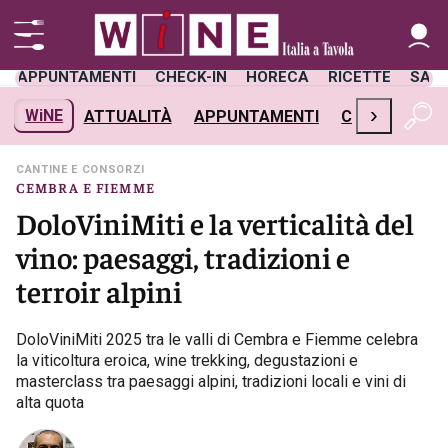
APPUNTAMENTI
CHECK-IN
HORECA
RICETTE
SAL
›
WiNE
ATTUALITÀ
APPUNTAMENTI
CHECK-IN
H
CANTINE E CONSORZI
CEMBRA E FIEMME
DoloViniMiti e la verticalità del
vino: paesaggi, tradizioni e
terroir alpini
DoloViniMiti 2025 tra le valli di Cembra e Fiemme celebra
la viticoltura eroica, wine trekking, degustazioni e
masterclass tra paesaggi alpini, tradizioni locali e vini di
alta quota