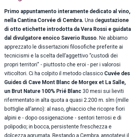
Primo appuntamento interamente dedicato al vino,
nella Cantina Corvée di Cembra.
Una d
egustazione
di otto etichette introdotta da Vera Rossi e guidata
dal divulgatore enoico Saverio Russo
. Ne abbiamo
apprezzato le dissertazioni filosofiche preferite ai
tecnicismi e la scelta dell’aggettivo “custodi dei
propri territori” - piuttosto che eroi - per i valorosi
viticoltori. Ci ha colpito il metodo classico
Cuvée des
Guides di Cave Mont Blanc de Morgex et La Salle,
un Brut Nature 100% Prié Blanc
30 mesi sui lieviti
rifermentato in alta quota a quasi 2.200 m. slm (mille
bottiglie all’anno): al naso, ghiaccio che ricopre fiori
alpini e - dopo ossigenazione - sentori terrosi e di
polipodio; in bocca, persistente freschezza e
dolcezza agrumata. Restando a Cembra, annotatevi il