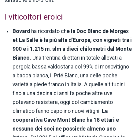
turistiche e no-profit.
I viticoltori eroici
Bovard
ha ricordato ch
e la Doc Blanc de Morgex
et La Salle è la più alta d’Europa, con vigneti tra i
900 e i 1.215 m. slm a dieci chilometri dal Monte
Bianco.
Una trentina di ettari in totale allevati a
pergola bassa valdostana col 99% di monovitigno
a bacca bianca, il Prié Blanc, una delle poche
varietà a piede franco in Italia. A quelle altitudini
fino a una decina di anni fa poche altre uve
potevano resistere, oggi col cambiamento
climatico fanno capolino nuovi vitigni.
La
cooperativa Cave Mont Blanc ha 18 ettari e
nessuno dei soci ne possiede almeno uno