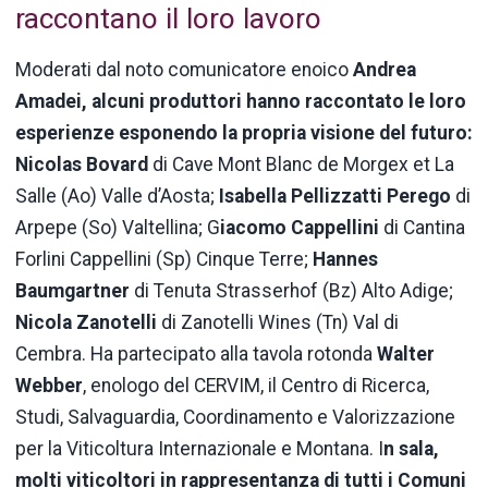
raccontano il loro lavoro
Moderati dal noto comunicatore enoico
Andrea
Amadei, alcuni produttori hanno raccontato le loro
esperienze esponendo la propria visione del futuro:
Nicolas Bovard
di Cave Mont Blanc de Morgex et La
Salle (Ao) Valle d’Aosta;
Isabella Pellizzatti Perego
di
Arpepe (So) Valtellina; G
iacomo Cappellini
di Cantina
Forlini Cappellini (Sp) Cinque Terre;
Hannes
Baumgartner
di Tenuta Strasserhof (Bz) Alto Adige;
Nicola Zanotelli
di Zanotelli Wines (Tn) Val di
Cembra. Ha partecipato alla tavola rotonda
Walter
Webber
, enologo del CERVIM, il Centro di Ricerca,
Studi, Salvaguardia, Coordinamento e Valorizzazione
per la Viticoltura Internazionale e Montana. I
n sala,
molti viticoltori in rappresentanza di tutti i Comuni