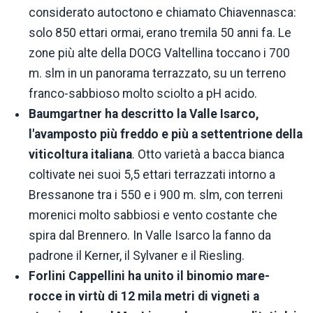
considerato autoctono e chiamato Chiavennasca:
solo 850 ettari ormai, erano tremila 50 anni fa. Le
zone più alte della DOCG Valtellina toccano i 700
m. slm in un panorama terrazzato, su un terreno
franco-sabbioso molto sciolto a pH acido.
Baumgartner ha descritto la Valle Isarco,
l'avamposto più freddo e più a settentrione della
viticoltura italiana
. Otto varietà a bacca bianca
coltivate nei suoi 5,5 ettari terrazzati intorno a
Bressanone tra i 550 e i 900 m. slm, con terreni
morenici molto sabbiosi e vento costante che
spira dal Brennero. In Valle Isarco la fanno da
padrone il Kerner, il Sylvaner e il Riesling.
Forlini Cappellini ha unito il binomio mare-
rocce in virtù di 12 mila metri di vigneti a