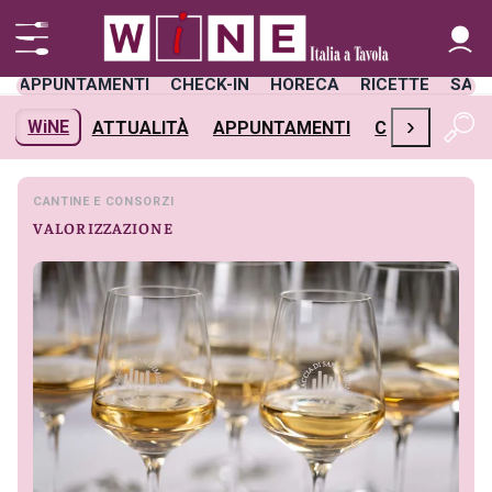
APPUNTAMENTI
CHECK-IN
HORECA
RICETTE
SAL
›
WiNE
ATTUALITÀ
APPUNTAMENTI
CHECK-IN
H
CANTINE E CONSORZI
VALORIZZAZIONE