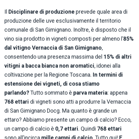
Il
Disciplinare di produzione
prevede quale area di
produzione delle uve esclusivamente il territorio
comunale di San Gimignano. Inoltre, è disposto che il
vino sia prodotto in vigneti composti per almeno l’
85%
dal vitigno Vernaccia di San Gimignano
,
consentendo una presenza massima del
15% di altri
vitigni a bacca bianca non aromatici
, idonei alla
coltivazione per la Regione Toscana.
In termini di
estensione dei vigneti, di cosa stiamo
parlando?
Tutto sommato è
parva materia
: appena
768 ettari
di vigneti sono atti a produrre la Vernaccia
di San Gimignano Docg. Ma quanto è grande un
ettaro? Abbiamo presente un campo di calcio? Ecco,
un campo di calcio è
0,7 ettari
. Quindi
768 ettari
sono all’incirca
mille campi di calcio
. Tutto qui!
E