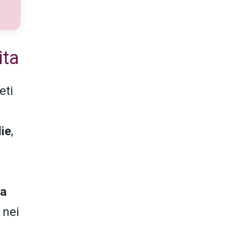
ita
eti
lie
,
na
 nei