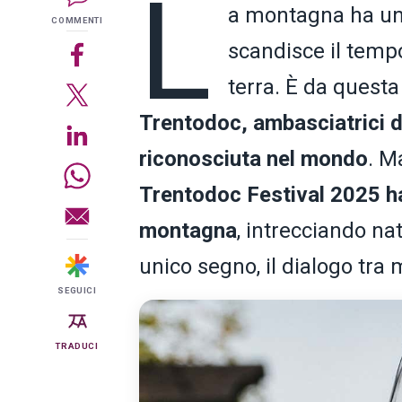
L
a montagna ha un 
COMMENTI
scandisce il tempo
terra. È da quest
Trentodoc, ambasciatrici d
riconosciuta nel mondo
. M
Trentodoc Festival 2025 ha 
montagna
, intrecciando na
unico segno, il dialogo tr
SEGUICI
TRADUCI