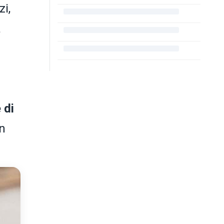
i,
a
 di
un