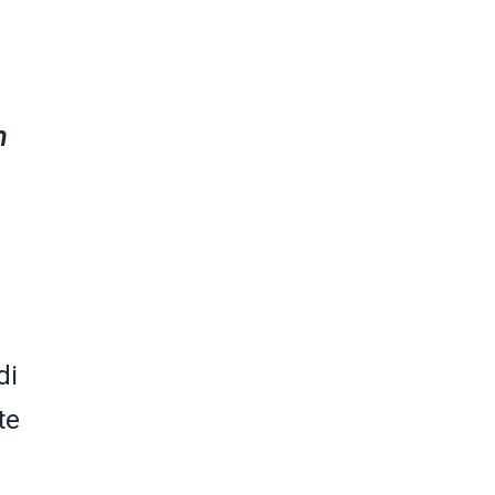
n
di
te