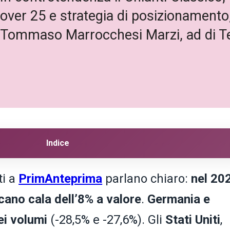
over 25 e strategia di posizionamento, 
ta Tommaso Marrocchesi Marzi, ad di T
Indice
ti a
PrimAnteprima
parlano chiaro:
nel 20
scano cala dell’8% a valore
.
Germania e
ei volumi
(-28,5% e -27,6%). Gli
Stati Uniti
,