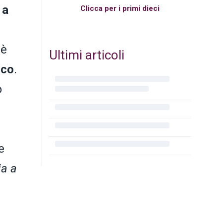
 a
Clicca per i primi dieci
 è
Ultimi articoli
ico
.
o
e
ia a