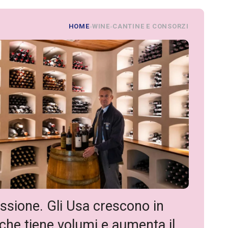
HOME
WINE
CANTINE E CONSORZI
»
»
ssione. Gli Usa crescono in
 che tiene volumi e aumenta il