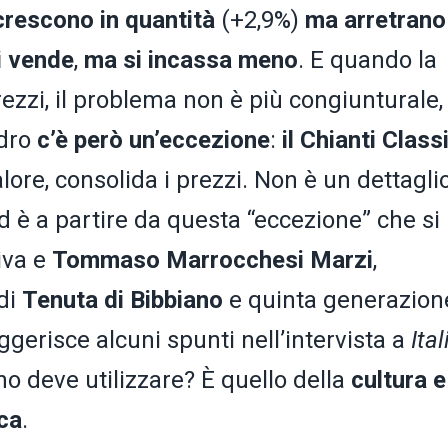
crescono in quantità
(+2,9%)
ma arretrano
i
vende
,
ma si incassa meno
. E quando la
rezzi, il problema non è più congiunturale,
adro
c’è però un’eccezione
:
il Chianti Class
lore, consolida i prezzi. Non è un dettagli
Ed è a partire da questa “eccezione” che si
iva e
Tommaso Marrocchesi Marzi
,
di
Tenuta di Bibbiano
e quinta generazion
ggerisce alcuni spunti nell’intervista a
Ital
vino deve utilizzare? È quello della
cultura e
ica
.