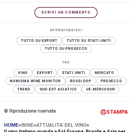
SCRIVI UN COMMENTO
APPROFONDISCI
TUTTO SU EXPORT
TUTTO SU STATI UNITI
TUTTO SU PROSECCO
TAG
VINO
EXPORT
STATI UNITI
MERCATO
NOMISMA WINE MONITOR
ROSSI DOP
PROSECCO
TREND
SUD-EST ASIATICO
UE-MERCOSUR
© Riproduzione riservata
STAMPA
HOME
»
WINE
»
ATTUALITA' DEL VINO
»
Il vino italiano guarda a Est Europa, Brasile e Asia per