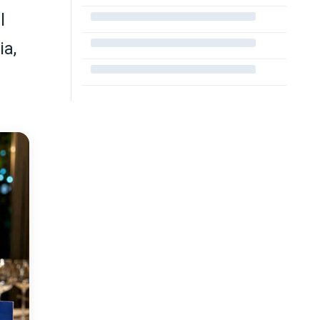
l
ia,