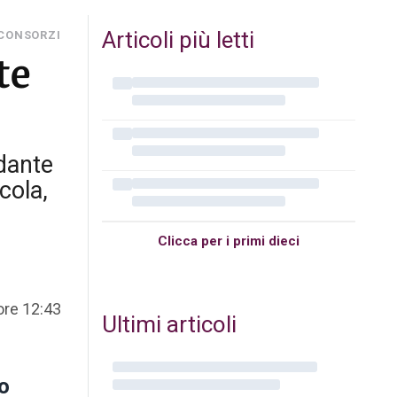
Articoli più letti
 CONSORZI
te
ndante
cola,
Clicca per i primi dieci
ore 12:43
Ultimi articoli
o