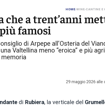
HOME
WINE
CANTINE E
»
»
a che a trent’anni met
i più famosi
onsiglio di Arpepe all’Osteria del Via
una Valtellina meno “eroica” e più agri
 e memoria
29 maggio 2026 alle 
andante
di
Rubiera
, la verticale del
Grumell