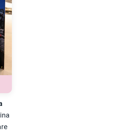
a
cina
are