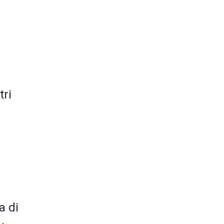
tri
a di