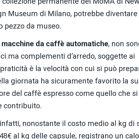
a collezione permanente del MoMA di Ne
ign Museum di Milano, potrebbe diventare 
io pezzo da museo.
i
macchine da caffè automatiche
, non son
ici ma complementi d’arredo, soggette ai
raticità è la velocità con cui si può prepa
lla giornata ha sicuramente favorito la s
ore del caffè espresso come quello che si
 contribuito.
infatti, nonostante il costo medio al kg di s
48€ al kg delle capsule, registrano un calo