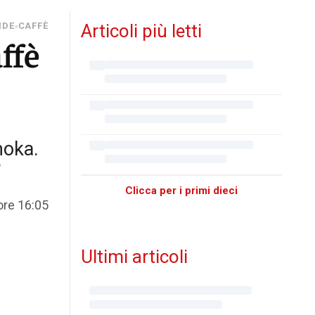
NDE
CAFFÈ
Articoli più letti
»
ffè
moka.
?
Clicca per i primi dieci
ore 16:05
Ultimi articoli