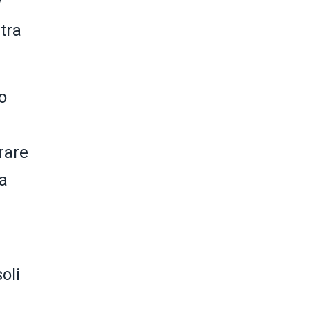
w
tra
o
rare
ua
oli