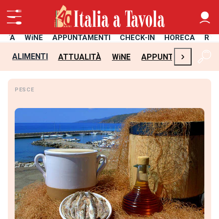
LITÀ
WiNE
APPUNTAMENTI
CHECK-IN
HORECA
RIC
›
ALIMENTI
ATTUALITÀ
WiNE
APPUNTAMENTI
C
PESCE