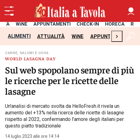
LITÀ
WiNE
APPUNTAMENTI
CHECK-IN
HORECA
RIC
›
ALIMENTI
ATTUALITÀ
WiNE
APPUNTAMENTI
C
CARNE, SALUMI E UOVA
WORLD LASAGNA DAY
Sul web spopolano sempre di più
le ricerche per le ricette delle
lasagne
Un'analisi di mercato svolta da HelloFresh.it rivela un
aumento del +13% nella ricerca delle ricette di lasagne
rispetto al 2022, confermando l’amore degli italiani per
questo piatto tradizionale
14 luglio 2023 alle ore 14:14