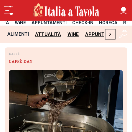
LITÀ
WiNE
APPUNTAMENTI
CHECK-IN
HORECA
RIC
›
ALIMENTI
ATTUALITÀ
WiNE
APPUNTAMENTI
C
CAFFÈ
CAFFÈ DAY