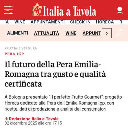
LITÀ
WiNE
APPUNTAMENTI
CHECK-IN
HORECA
RIC
›
ALIMENTI
ATTUALITÀ
WiNE
APPUNTAMENTI
C
FRUTTA E VERDURA
PERA IGP
Il futuro della Pera Emilia-
Romagna tra gusto e qualità
certificata
A Bologna presentato “Il perfetto Frutto Gourmet”: progetto
Horeca dedicato alla Pera dell’Emilia Romagna Igp, con
ricette, dati di produzione e analisi dei consumatori
di
Redazione Italia a Tavola
02 dicembre 2025 alle ore 17:15