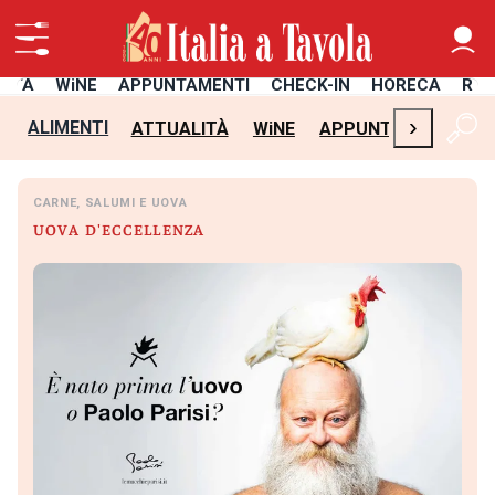
LITÀ
WiNE
APPUNTAMENTI
CHECK-IN
HORECA
RIC
›
ALIMENTI
ATTUALITÀ
WiNE
APPUNTAMENTI
C
CARNE, SALUMI E UOVA
UOVA D'ECCELLENZA