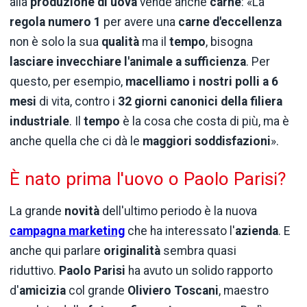
alla
produzione di uova
vende anche
carne
: «La
regola numero 1
per avere una
carne d'eccellenza
non è solo la sua
qualità
ma il
tempo
, bisogna
lasciare invecchiare l'animale a sufficienza
. Per
questo, per esempio,
macelliamo i nostri polli a 6
mesi
di vita, contro i
32 giorni canonici della filiera
industriale
. Il
tempo
è la cosa che costa di più, ma è
anche quella che ci dà le
maggiori soddisfazioni
».
È nato prima l'uovo o Paolo Parisi?
La grande
novità
dell'ultimo periodo è la nuova
campagna marketing
che ha interessato l'
azienda
. E
anche qui parlare
originalità
sembra quasi
riduttivo.
Paolo Parisi
ha avuto un solido rapporto
d'
amicizia
col grande
Oliviero Toscani
, maestro