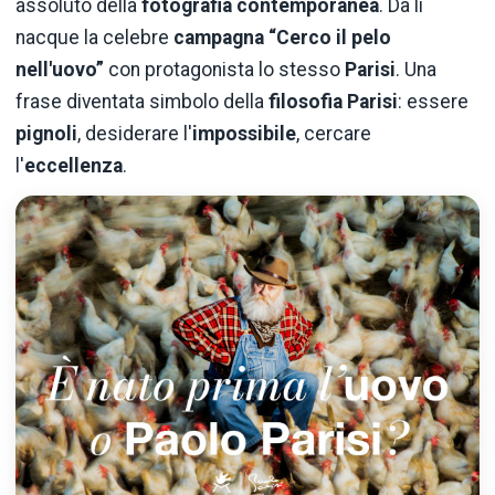
assoluto della
fotografia contemporanea
. Da lì
nacque la celebre
campagna “Cerco il pelo
nell'uovo”
con protagonista lo stesso
Parisi
. Una
frase diventata simbolo della
filosofia Parisi
: essere
pignoli
, desiderare l'
impossibile
, cercare
l'
eccellenza
.