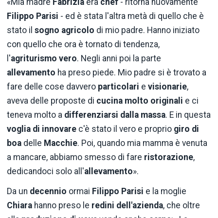
«Mia madre
Fabrizia
era
chef
- ritorna nuovamente
Filippo Parisi
- ed è stata l'altra metà di quello che è
stato il
sogno agricolo
di mio padre. Hanno iniziato
con quello che ora è tornato di tendenza,
l'
agriturismo vero
. Negli anni poi la parte
allevamento
ha preso piede. Mio padre si è trovato a
fare delle cose davvero
particolari
e
visionarie
,
aveva delle proposte di
cucina molto originali
e ci
teneva molto a
differenziarsi dalla massa
. E in questa
voglia di innovare
c'è stato il vero e proprio
giro di
boa
delle
Macchie
. Poi, quando mia mamma è venuta
a mancare, abbiamo smesso di fare
ristorazione
,
dedicandoci solo all'
allevamento
».
Da un
decennio
ormai
Filippo Parisi
e la moglie
Chiara
hanno preso le
redini dell'azienda
, che oltre