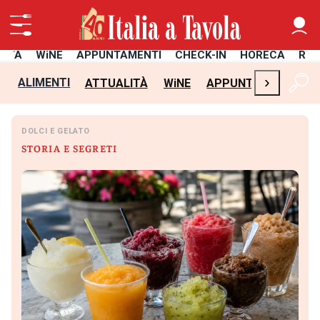
LITÀ
WiNE
APPUNTAMENTI
CHECK-IN
HORECA
RIC
›
ALIMENTI
ATTUALITÀ
WiNE
APPUNTAMENTI
C
DOLCI E GELATO
STORIA E SEGRETI