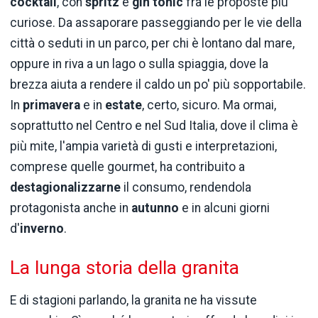
cocktail
, con
spritz
e
gin tonic
fra le proposte più
curiose. Da assaporare passeggiando per le vie della
città o seduti in un parco, per chi è lontano dal mare,
oppure in riva a un lago o sulla spiaggia, dove la
brezza aiuta a rendere il caldo un po' più sopportabile.
In
primavera
e in
estate
, certo, sicuro. Ma ormai,
soprattutto nel Centro e nel Sud Italia, dove il clima è
più mite, l'ampia varietà di gusti e interpretazioni,
comprese quelle gourmet, ha contribuito a
destagionalizzarne
il consumo, rendendola
protagonista anche in
autunno
e in alcuni giorni
d'
inverno
.
La lunga storia della granita
E di stagioni parlando, la granita ne ha vissute