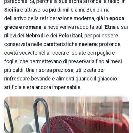
parecchie. Sì, perché la sua storia affonda le radici in
Sicilia
e attraversa più di mille anni. Ben prima
dell'arrivo della refrigerazione moderna, già in
epoca
greca e romana
la neve veniva raccolta sull'
Etna
e sui
rilievi dei
Nebrodi
e dei
Peloritani
, per poi essere
conservata nelle caratteristiche
neviere
: profonde
cavità scavate nella roccia e isolate con paglia e
foglie, che permettevano di preservarla fino ai mesi
più caldi. Una risorsa preziosa, utilizzata per
rinfrescare bevande e alimenti quando il ghiaccio
artificiale era ancora impensabile.