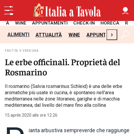
LITÀ
WiNE
APPUNTAMENTI
CHECK-IN
HORECA
RIC
›
ALIMENTI
ATTUALITÀ
WiNE
APPUNTAMENTI
C
FRUTTA E VERDURA
Le erbe officinali. Proprietà del
Rosmarino
Il rosmarino (Salvia rosmarinus Schleid) è una delle erbe
aromatiche più usate in cucina, è spontaneo nell'area
mediterranea nelle zone litoranee, garighe e di macchia
mediterranea, dal livello del mare fino alla collina
15 aprile 2020 alle ore 12:26
ianta arbustiva sempreverde che raggiunge