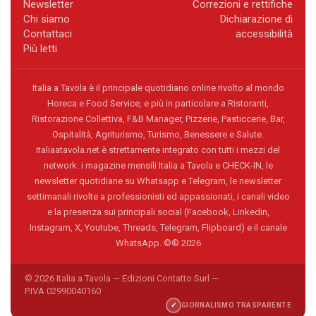
Newsletter
Correzioni e rettifiche
Chi siamo
Dichiarazione di
Contattaci
accessibilità
Più letti
Italia a Tavola è il principale quotidiano online rivolto al mondo
Horeca e Food Service, e più in particolare a Ristoranti,
Ristorazione Collettiva, F&B Manager, Pizzerie, Pasticcerie, Bar,
Ospitalità, Agriturismo, Turismo, Benessere e Salute.
italiaatavola.net è strettamente integrato con tutti i mezzi del
network: i magazine mensili Italia a Tavola e CHECK-IN, le
newsletter quotidiane su Whatsapp e Telegram, le newsletter
settimanali rivolte a professionisti ed appassionati, i canali video
e la presenza sui principali social (Facebook, Linkedin,
Instagram, X, Youtube, Threads, Telegram, Flipboard) e il canale
WhatsApp. ©® 2026
© 2026 Italia a Tavola — Edizioni Contatto Surl —
P.IVA 02990040160
✓
GIORNALISMO TRASPARENTE