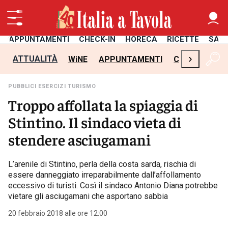
APPUNTAMENTI
CHECK-IN
HORECA
RICETTE
SAL
›
ATTUALITÀ
WiNE
APPUNTAMENTI
CHECK-IN
H
PUBBLICI ESERCIZI TURISMO
Troppo affollata la spiaggia di
Stintino. Il sindaco vieta di
stendere asciugamani
L’arenile di Stintino, perla della costa sarda, rischia di
essere danneggiato irreparabilmente dall’affollamento
eccessivo di turisti. Così il sindaco Antonio Diana potrebbe
vietare gli asciugamani che asportano sabbia
20 febbraio 2018 alle ore 12:00