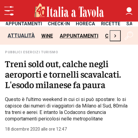
APPUNTAMENTI
CHECK-IN
HORECA
RICETTE
SAL
›
ATTUALITÀ
WiNE
APPUNTAMENTI
CHECK-IN
H
PUBBLICI ESERCIZI TURISMO
Treni sold out, calche negli
aeroporti e tornelli scavalcati.
L'esodo milanese fa paura
Questo è l'ultimo weekend in cui ci si può spostare: lo si
capisce dai numeri di viaggiatori da Milano al Sud, 80mila
tra treni e aerei. E intanto la Codacons denuncia
comportamenti pericolosi nelle metropolitane
18 dicembre 2020 alle ore 12:47