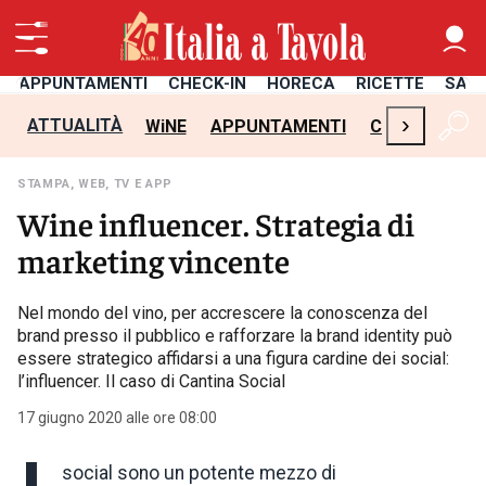
APPUNTAMENTI
CHECK-IN
HORECA
RICETTE
SAL
›
ATTUALITÀ
WiNE
APPUNTAMENTI
CHECK-IN
H
STAMPA, WEB, TV E APP
Wine influencer. Strategia di
marketing vincente
Nel mondo del vino, per accrescere la conoscenza del
brand presso il pubblico e rafforzare la brand identity può
essere strategico affidarsi a una figura cardine dei social:
l’influencer. Il caso di Cantina Social
17 giugno 2020 alle ore 08:00
social sono un potente mezzo di