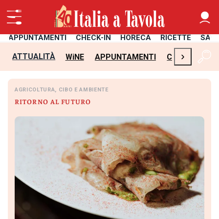
APPUNTAMENTI
CHECK-IN
HORECA
RICETTE
SAL
›
ATTUALITÀ
WiNE
APPUNTAMENTI
CHECK-IN
H
AGRICOLTURA, CIBO E AMBIENTE
RITORNO AL FUTURO