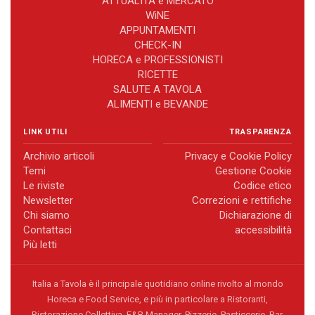
ATTUALITÀ e MERCATO
WiNE
APPUNTAMENTI
CHECK-IN
HORECA e PROFESSIONISTI
RICETTE
SALUTE A TAVOLA
ALIMENTI e BEVANDE
LINK UTILI
TRASPARENZA
Archivio articoli
Privacy e Cookie Policy
Temi
Gestione Cookie
Le riviste
Codice etico
Newsletter
Correzioni e rettifiche
Chi siamo
Dichiarazione di
Contattaci
accessibilità
Più letti
Italia a Tavola è il principale quotidiano online rivolto al mondo
Horeca e Food Service, e più in particolare a Ristoranti,
Ristorazione Collettiva, F&B Manager, Pizzerie, Pasticcerie, Bar,