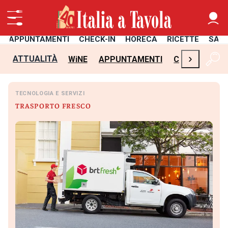
APPUNTAMENTI
CHECK-IN
HORECA
RICETTE
SAL
›
ATTUALITÀ
WiNE
APPUNTAMENTI
CHECK-IN
H
TECNOLOGIA E SERVIZI
TRASPORTO FRESCO