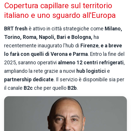
Copertura capillare sul territorio
italiano e uno sguardo all'Europa
BRT fresh
è attivo in città strategiche come
Milano,
Torino, Roma, Napoli, Bari e Bologna,
ha
recentemente inaugurato l'hub di
Firenze
,
e a breve
lo farà con quelli di Verona e Parma
. Entro la fine del
2025, saranno operativi
almeno 12 centri refrigerati
,
ampliando la rete grazie a nuovi
hub logistici
e
partnership dedicate
. Il servizio è disponibile sia per
il canale
B2c
che per quello
B2b
.