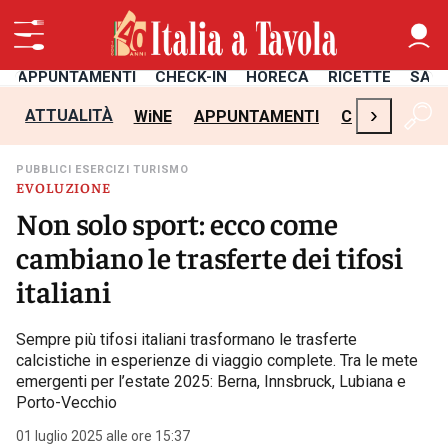
APPUNTAMENTI
CHECK-IN
HORECA
RICETTE
SAL
›
ATTUALITÀ
WiNE
APPUNTAMENTI
CHECK-IN
H
PUBBLICI ESERCIZI TURISMO
EVOLUZIONE
Non solo sport: ecco come
cambiano le trasferte dei tifosi
italiani
Sempre più tifosi italiani trasformano le trasferte
calcistiche in esperienze di viaggio complete. Tra le mete
emergenti per l’estate 2025: Berna, Innsbruck, Lubiana e
Porto-Vecchio
01 luglio 2025 alle ore 15:37