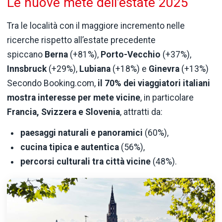
Le nuove mete dell’estate 2025
Tra le località con il maggiore incremento nelle
ricerche rispetto all’estate precedente
spiccano
Berna
(+81%),
Porto-Vecchio
(+37%),
Innsbruck
(+29%),
Lubiana
(+18%) e
Ginevra
(+13%)
Secondo Booking.com,
il 70% dei viaggiatori italiani
mostra interesse per mete vicine
, in particolare
Francia, Svizzera e Slovenia
, attratti da:
paesaggi naturali e panoramici
(60%),
cucina tipica e autentica
(56%),
percorsi culturali tra città vicine
(48%).