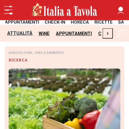
APPUNTAMENTI
CHECK-IN
HORECA
RICETTE
SAL
›
ATTUALITÀ
WiNE
APPUNTAMENTI
CHECK-IN
H
AGRICOLTURA, CIBO E AMBIENTE
RICERCA