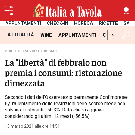
APPUNTAMENTI
CHECK-IN
HORECA
RICETTE
SAL
›
ATTUALITÀ
WiNE
APPUNTAMENTI
CHECK-IN
H
PUBBLICI ESERCIZI TURISMO
La "libertà" di febbraio non
premia i consumi: ristorazione
dimezzata
Secondo i dati dell'Osservatorio permanente Confimprese-
Ey, l'allentamento delle restrizioni dello scorso mese non
salvano i ristoranti: -50.3%. Dato che si aggrava
considerando gli ultimi 12 mesi (-56,5%).
15 marzo 2021 alle ore 14:51