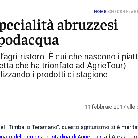
HOME
CHECK-IN
AG
»
»
pecialità abruzzesi
apodacqua
 l’agri-ristoro. È qui che nascono i piatt
etta che ha trionfato ad AgrieTour)
lizzando i prodotti di stagione
11 febbraio 2017 alle 
del “Timballo Teramano”, questo agriturismo si è meritat
ato della cucina contadina di AgrieTour
, ad Arezzo, lo