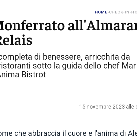
HOME
CHECK-IN
HO
»
»
 Monferrato all'Almara
elais
completa di benessere, arricchita da
ristoranti sotto la guida dello chef Mar
nima Bistrot
15 novembre 2023 alle 
me che abbraccia il cuore e l'anima di Al