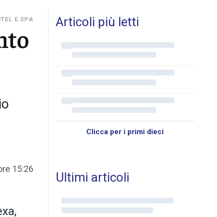
Articoli più letti
TEL E SPA
nto
io
Clicca per i primi dieci
ore 15:26
Ultimi articoli
exa,