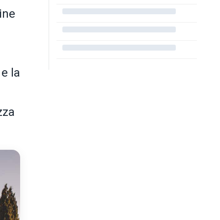
ine
 e la
izza