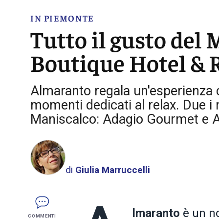
IN PIEMONTE
Tutto il gusto del
Boutique Hotel & R
Almaranto regala un'esperienza 
momenti dedicati al relax. Due i 
Maniscalco: Adagio Gourmet e A
di
Giulia Marruccelli
lmaranto
è un no
COMMENTI