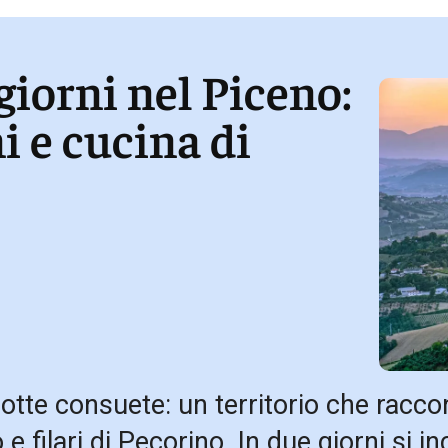
giorni nel Piceno:
i e cucina di
rotte consuete: un territorio che racco
 e filari di Pecorino. In due giorni si i