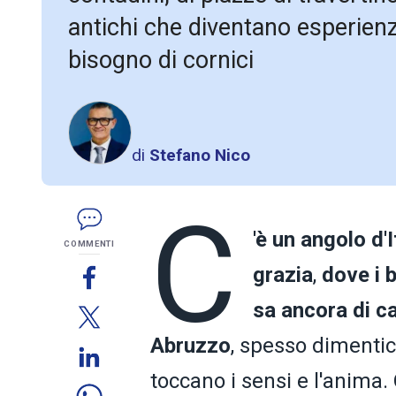
antichi che diventano esperienz
bisogno di cornici
di
Stefano Nico
C
'è
un angolo d'It
COMMENTI
grazia
,
dove i 
sa ancora di c
Abruzzo
, spesso dimenti
toccano i sensi e l'anima