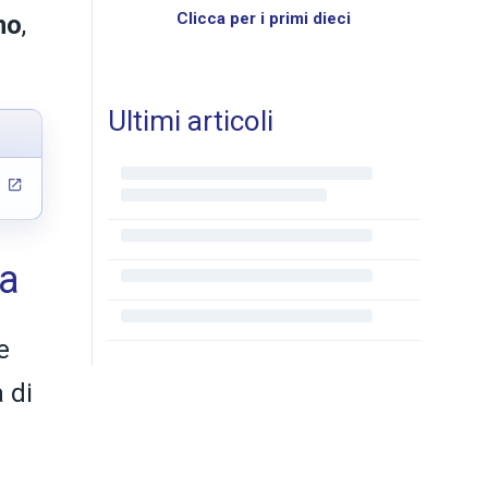
Clicca per i primi dieci
no
,
Ultimi articoli
ra
e
 di