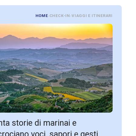
HOME
CHECK-IN
VIAGGI E ITINERARI
»
»
nta storie di marinai e
ncrociano voci, sapori e gesti