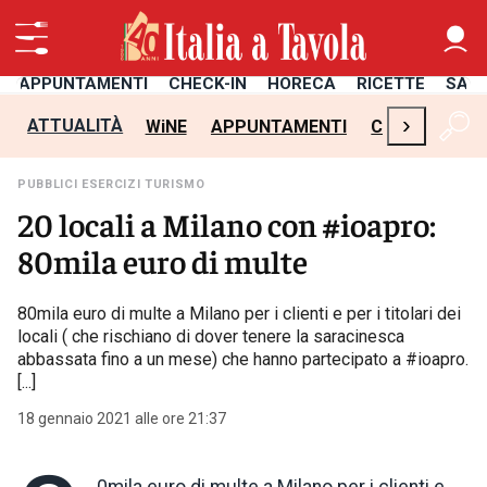
APPUNTAMENTI
CHECK-IN
HORECA
RICETTE
SAL
›
ATTUALITÀ
WiNE
APPUNTAMENTI
CHECK-IN
H
PUBBLICI ESERCIZI TURISMO
20 locali a Milano con #ioapro:
80mila euro di multe
80mila euro di multe a Milano per i clienti e per i titolari dei
locali ( che rischiano di dover tenere la saracinesca
abbassata fino a un mese) che hanno partecipato a #ioapro.
[...]
18 gennaio 2021 alle ore 21:37