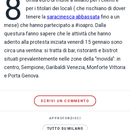
8
0mila euro di multe a Milano
per i clienti e
per i titolari dei locali ( che rischiano di dover
tenere la
saracinesca abbassata
fino a un
mese) che hanno partecipato a #ioapro. Dalla
questura fanno sapere che le attività che hanno
aderito alla protesta iniziata venerdì 15 gennaio sono
circa una ventina: si tratta di bar, ristoranti e bistrot
situati prevalentemente nelle zone della “movida”: in
centro, Sempione, Garibaldi Venezia, Monforte Vittoria
e Porta Genova.
SCRIVI UN COMMENTO
APPROFONDISCI
TUTTO SU MILANO