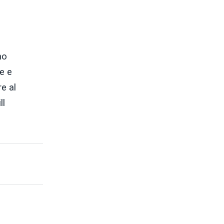
no
e e
e al
ll