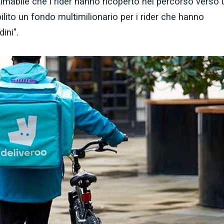
stimabile che i rider hanno ricoperto nel percorso verso
ilito un fondo multimilionario per i rider che hanno
ini".