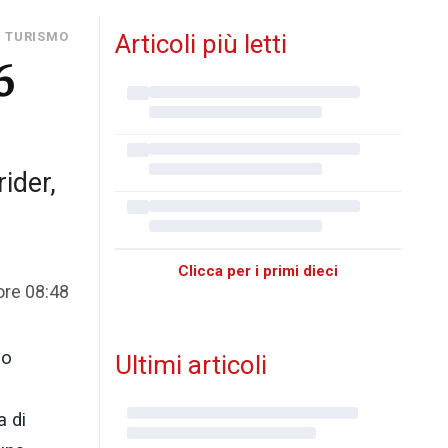
I TURISMO
Articoli più letti
6
ider,
Clicca per i primi dieci
ore 08:48
lo
Ultimi articoli
a di