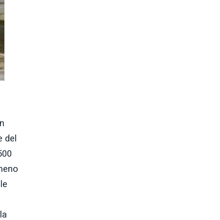
in
e del
500
lmeno
le
la