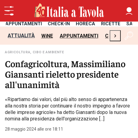
APPUNTAMENTI
CHECK-IN
HORECA
RICETTE
SAL
›
ATTUALITÀ
WiNE
APPUNTAMENTI
CHECK-IN
H
AGRICOLTURA, CIBO E AMBIENTE
Confagricoltura, Massimiliano
Giansanti rieletto presidente
all'unanimità
«Ripartiamo dai valori, dal più alto senso di appartenenza
alla nostra storia per continuare il nostro impegno a favore
delle imprese agricole» ha detto Giansanti dopo la nuova
nomina alla presidenza dell'organizzazione [...]
28 maggio 2024 alle ore 18:11