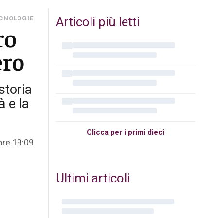
ECNOLOGIE
Articoli più letti
ro
ero
storia
à e la
Clicca per i primi dieci
 ore 19:09
Ultimi articoli