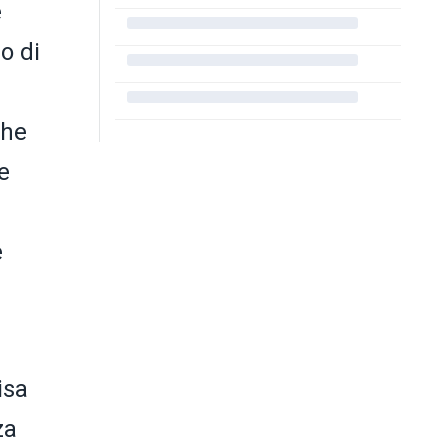
e
o di
che
e
e
isa
za