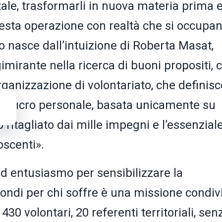
ale, trasformarli in nuova materia prima 
uesta operazione con realtà che si occupan
no nasce dall’intuizione di Roberta Masat,
mirante nella ricerca di buoni propositi, 
ganizzazione di volontariato, che definisc
 di lucro personale, basata unicamente su
 ritagliato dai mille impegni e l’essenzial
oscenti».
d entusiasmo per sensibilizzare la
fondi per chi soffre è una missione condiv
30 volontari, 20 referenti territoriali, sen