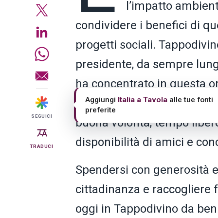
l’impatto ambient
condividere i benefici di q
progetti sociali. Tappodivi
presidente, da sempre lungi
ha concentrato in questa or
«un’iniziativa senza scopo
Aggiungi
Italia a Tavola
alle tue fonti
preferite
SEGUICI
buona volontà, tempo libero
disponibilità di amici e con
TRADUCI
Spendersi con generosità e
cittadinanza e raccogliere 
oggi in Tappodivino da ben 4