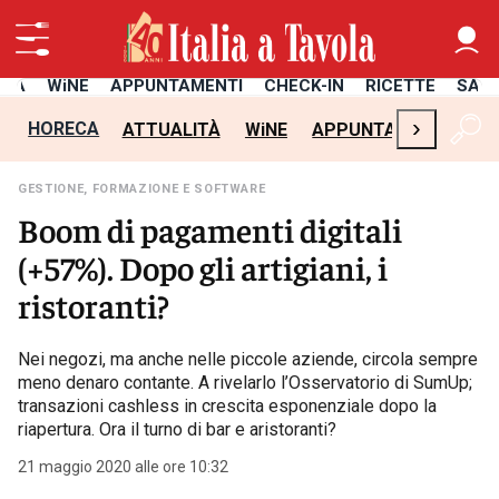
ITÀ
WiNE
APPUNTAMENTI
CHECK-IN
RICETTE
SAL
›
HORECA
ATTUALITÀ
WiNE
APPUNTAMENTI
CH
GESTIONE, FORMAZIONE E SOFTWARE
Boom di pagamenti digitali
(+57%). Dopo gli artigiani, i
ristoranti?
Nei negozi, ma anche nelle piccole aziende, circola sempre
meno denaro contante. A rivelarlo l’Osservatorio di SumUp;
transazioni cashless in crescita esponenziale dopo la
riapertura. Ora il turno di bar e aristoranti?
21 maggio 2020 alle ore 10:32