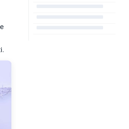
re
i.