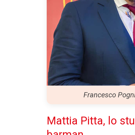
Francesco Pogni
Mattia Pitta, lo st
barman