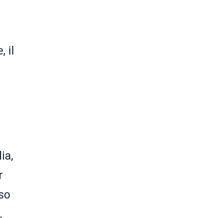
 il
ia,
r
so
,