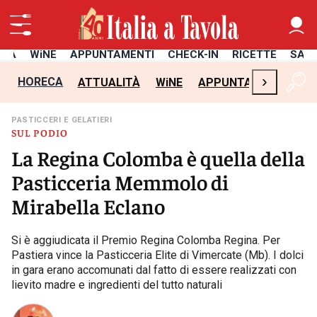
ITÀ
WiNE
APPUNTAMENTI
CHECK-IN
RICETTE
SAL
›
HORECA
ATTUALITÀ
WiNE
APPUNTAMENTI
CH
PASTICCERI E GELATIERI
SUL PODIO
La Regina Colomba è quella della
Pasticceria Memmolo di
Mirabella Eclano
Si è aggiudicata il Premio Regina Colomba Regina. Per
Pastiera vince la Pasticceria Elite di Vimercate (Mb). I dolci
in gara erano accomunati dal fatto di essere realizzati con
lievito madre e ingredienti del tutto naturali