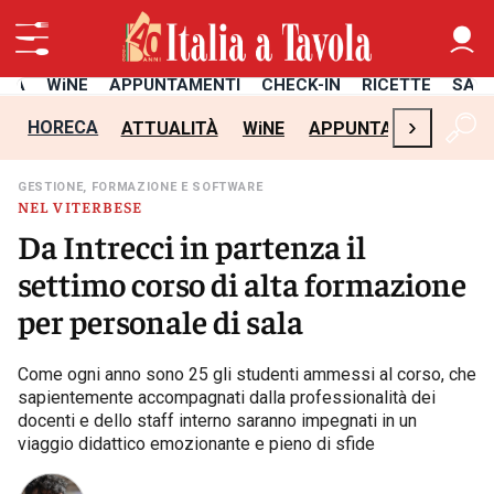
ITÀ
WiNE
APPUNTAMENTI
CHECK-IN
RICETTE
SAL
›
HORECA
ATTUALITÀ
WiNE
APPUNTAMENTI
CH
GESTIONE, FORMAZIONE E SOFTWARE
NEL VITERBESE
Da Intrecci in partenza il
settimo corso di alta formazione
per personale di sala
Come ogni anno sono 25 gli studenti ammessi al corso, che
sapientemente accompagnati dalla professionalità dei
docenti e dello staff interno saranno impegnati in un
viaggio didattico emozionante e pieno di sfide