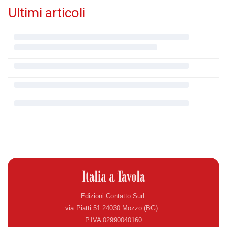
Ultimi articoli
Edizioni Contatto Surl
via Piatti 51 24030 Mozzo (BG)
P.IVA 02990040160