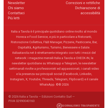
Newsletter
Correzioni e rettifiche
Chi siamo
Dichiarazione di
Contattaci
accessibilità
Più letti
Italia a Tavola è il principale quotidiano online rivolto al mondo
Horeca e Food Service, e più in particolare a Ristoranti,
Ristorazione Collettiva, F&B Manager, Pizzerie, Pasticcerie, Bar,
Ospitalità, Agriturismo, Turismo, Benessere e Salute.
italiaatavola.net è strettamente integrato con tutti i mezzi del
network: i magazine mensili Italia a Tavola e CHECK-IN, le
newsletter quotidiane su Whatsapp e Telegram, le newsletter
settimanali rivolte a professionisti ed appassionati, i canali video
e la presenza sui principali social (Facebook, Linkedin,
Instagram, X, Youtube, Threads, Telegram, Flipboard) e il canale
WhatsApp. ©® 2026
© 2026 Italia a Tavola — Edizioni Contatto Surl —
P.IVA 02990040160
✓
GIORNALISMO TRASPARENTE