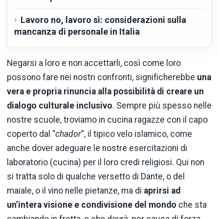
Lavoro no, lavoro sì: considerazioni sulla
mancanza di personale in Italia
Negarsi a loro e non accettarli, così come loro
possono fare nei nostri confronti, significherebbe
una
vera e propria rinuncia alla possibilità di creare un
dialogo culturale inclusivo
. Sempre più spesso nelle
nostre scuole, troviamo in cucina ragazze con il capo
coperto dal “
chador
”, il tipico velo islamico, come
anche dover adeguare le nostre esercitazioni di
laboratorio (cucina) per il loro credi religiosi. Qui non
si tratta solo di qualche versetto di Dante, o del
maiale, o il vino nelle pietanze, ma di
aprirsi ad
un’intera visione e condivisione del mondo
che sta
cambiando in fretta, e che dovrà, per causa di forza