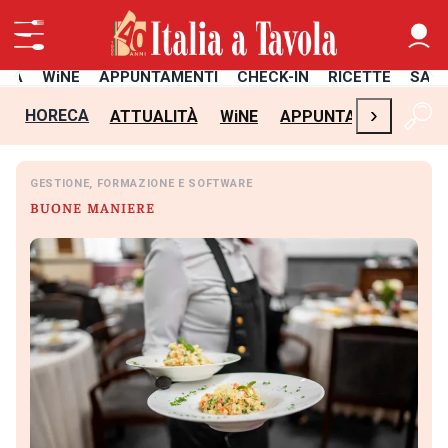
ITÀ
WiNE
APPUNTAMENTI
CHECK-IN
RICETTE
SAL
›
HORECA
ATTUALITÀ
WiNE
APPUNTAMENTI
CH
GESTIONE, FORMAZIONE E SOFTWARE
BUONE MANIERE