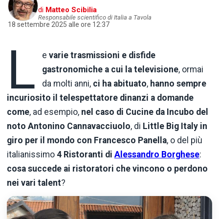
di
Matteo Scibilia
Responsabile scientifico di Italia a Tavola
18 settembre 2025 alle ore 12:37
L
e
varie trasmissioni e disfide
gastronomiche a cui la televisione
, ormai
da molti anni,
ci ha abituato
,
hanno sempre
incuriosito il telespettatore dinanzi a domande
come
, ad esempio,
nel caso di Cucine da Incubo del
noto Antonino Cannavacciuolo
, di
Little Big Italy in
giro per il mondo con Francesco Panella
, o del più
italianissimo
4 Ristoranti di
Alessandro Borghese
:
cosa succede ai ristoratori che vincono o perdono
nei vari talent
?