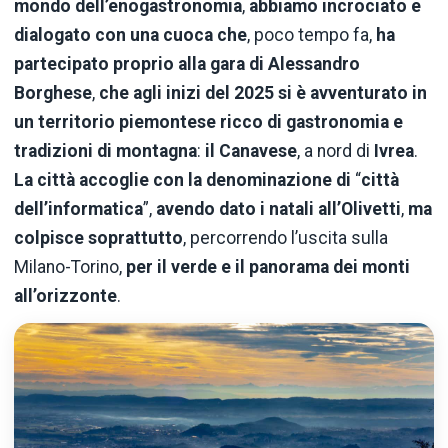
mondo dell’enogastronomia
,
abbiamo incrociato e
dialogato con una cuoca che
, poco tempo fa,
ha
partecipato proprio alla gara di Alessandro
Borghese
,
che agli inizi del 2025 si è avventurato in
un territorio piemontese ricco di gastronomia e
tradizioni di montagna
:
il Canavese
, a nord di
Ivrea
.
La città accoglie con la denominazione di
“
città
dell’informatica
”,
avendo dato i natali all’Olivetti
,
ma
colpisce soprattutto
, percorrendo l’uscita sulla
Milano-Torino,
per il verde e il panorama dei monti
all’orizzonte
.