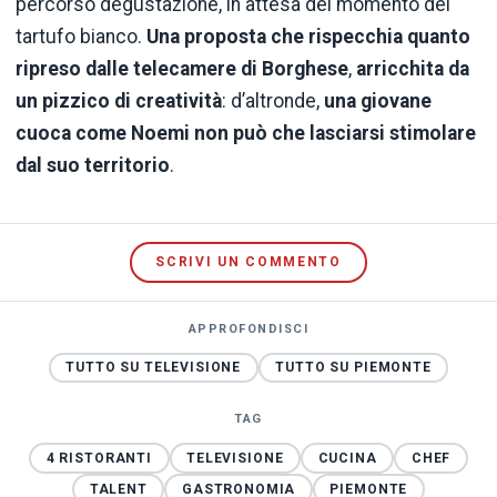
percorso degustazione, in attesa del momento del
tartufo bianco.
Una proposta che rispecchia quanto
ripreso dalle telecamere di Borghese
,
arricchita da
un pizzico di creatività
: d’altronde,
una giovane
cuoca come Noemi non può che lasciarsi stimolare
dal suo territorio
.
SCRIVI UN COMMENTO
APPROFONDISCI
TUTTO SU TELEVISIONE
TUTTO SU PIEMONTE
TAG
4 RISTORANTI
TELEVISIONE
CUCINA
CHEF
TALENT
GASTRONOMIA
PIEMONTE