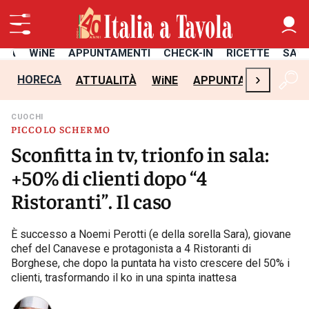
ITÀ
WiNE
APPUNTAMENTI
CHECK-IN
RICETTE
SAL
›
HORECA
ATTUALITÀ
WiNE
APPUNTAMENTI
CH
CUOCHI
PICCOLO SCHERMO
Sconfitta in tv, trionfo in sala:
+50% di clienti dopo “4
Ristoranti”. Il caso
È successo a Noemi Perotti (e della sorella Sara), giovane
chef del Canavese e protagonista a 4 Ristoranti di
Borghese, che dopo la puntata ha visto crescere del 50% i
clienti, trasformando il ko in una spinta inattesa