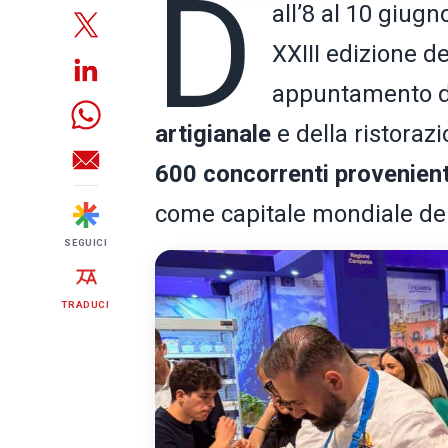
D
all’8 al 10 giug
XXIII edizione d
appuntamento di 
artigianale
e della ristoraz
600 concorrenti provenient
come capitale mondiale de
SEGUICI
TRADUCI