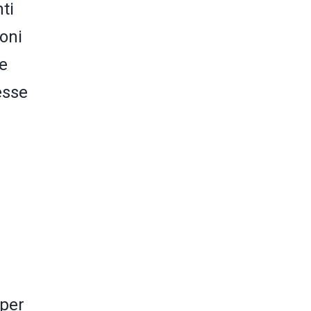
ti
oni
le
esse
 per