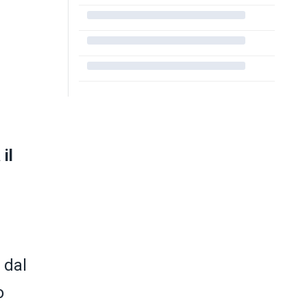
il
 dal
o