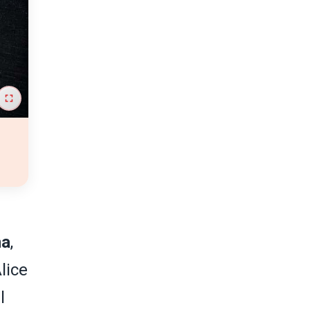
na
,
lice
l