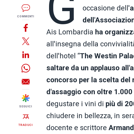
G
occasione dell'
a
COMMENTI
dell'Associazio
Ais Lombardia
ha organizz
all'insegna della conviviali
dell'hotel “
The Westin Pala
saltare da un applauso all'al
concorso per la scelta del
d'assaggio con oltre 1.000
degustare i vini di
più di 20
SEGUICI
chiudere in bellezza, in se
TRADUCI
docente e scrittore
Armand