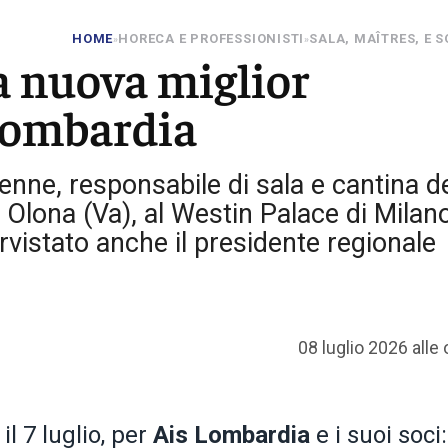
HOME
HORECA E PROFESSIONISTI
SALA, MAÎTRES, E 
»
»
la nuova miglior
Lombardia
6enne, responsabile di sala e cantina d
 Olona (Va), al Westin Palace di Milan
ervistato anche il presidente regionale
08 luglio 2026 alle
 il 7 luglio, per
Ais Lombardia
e i suoi soci: