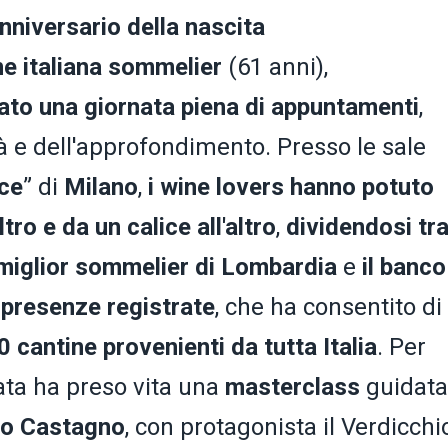
nniversario della nascita
ne italiana sommelier
(61 anni),
ato una giornata piena di appuntamenti
,
tà e dell'approfondimento. Presso le sale
ce
” di
Milano
,
i wine lovers hanno potuto
tro e da un calice all'altro
,
dividendosi tra 
 miglior sommelier di Lombardia
e
il banco
 presenze registrate
, che ha consentito di
0 cantine provenienti da tutta Italia
. Per
rata ha preso vita una
masterclass
guidata
o Castagno
, con protagonista il Verdicchi