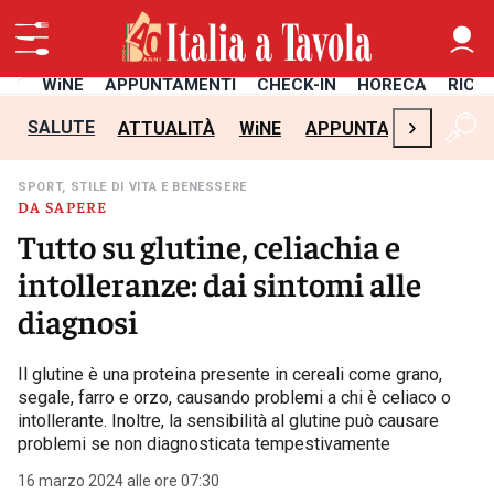
TÀ
WiNE
APPUNTAMENTI
CHECK-IN
HORECA
RICE
›
SALUTE
ATTUALITÀ
WiNE
APPUNTAMENTI
CH
SPORT, STILE DI VITA E BENESSERE
DA SAPERE
Tutto su glutine, celiachia e
intolleranze: dai sintomi alle
diagnosi
Il glutine è una proteina presente in cereali come grano,
segale, farro e orzo, causando problemi a chi è celiaco o
intollerante. Inoltre, la sensibilità al glutine può causare
problemi se non diagnosticata tempestivamente
16 marzo 2024 alle ore 07:30