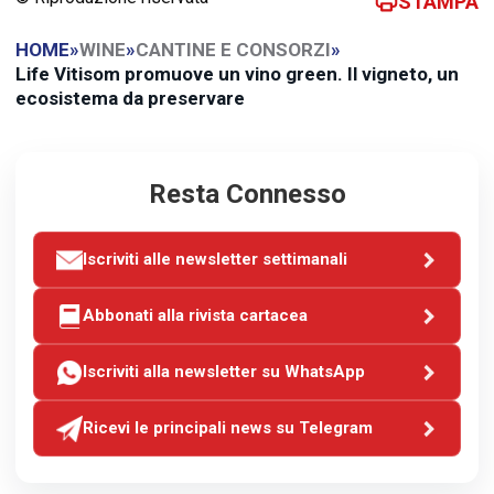
STAMPA
HOME
»
WINE
»
CANTINE E CONSORZI
»
Life Vitisom promuove un vino green. Il vigneto, un
ecosistema da preservare
Resta Connesso
Iscriviti alle newsletter settimanali
Abbonati alla rivista cartacea
Iscriviti alla newsletter su WhatsApp
Ricevi le principali news su Telegram