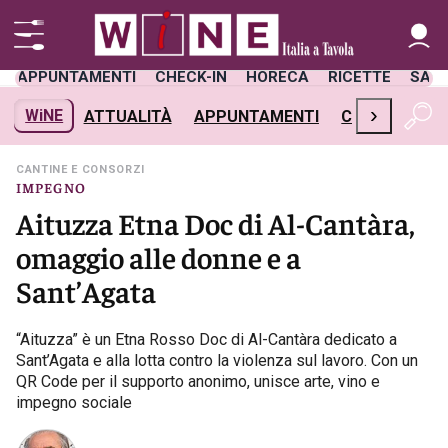
APPUNTAMENTI
CHECK-IN
HORECA
RICETTE
SAL
›
WiNE
ATTUALITÀ
APPUNTAMENTI
CHECK-IN
H
CANTINE E CONSORZI
IMPEGNO
Aituzza Etna Doc di Al-Cantàra,
omaggio alle donne e a
Sant’Agata
“Aituzza” è un Etna Rosso Doc di Al-Cantàra dedicato a
Sant’Agata e alla lotta contro la violenza sul lavoro. Con un
QR Code per il supporto anonimo, unisce arte, vino e
impegno sociale