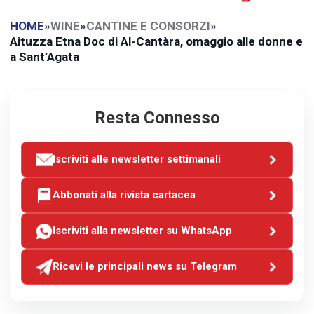
HOME
»
WINE
»
CANTINE E CONSORZI
»
Aituzza Etna Doc di Al-Cantàra, omaggio alle donne e
a Sant’Agata
Resta Connesso
Iscriviti alle newsletter settimanali
Abbonati alla rivista cartacea
Iscriviti alla newsletter su WhatsApp
Ricevi le principali news su Telegram