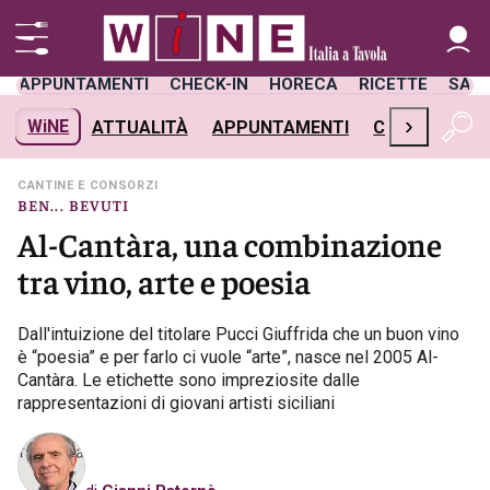
APPUNTAMENTI
CHECK-IN
HORECA
RICETTE
SAL
›
WiNE
ATTUALITÀ
APPUNTAMENTI
CHECK-IN
H
CANTINE E CONSORZI
BEN... BEVUTI
Al-Cantàra, una combinazione
tra vino, arte e poesia
Dall'intuizione del titolare Pucci Giuffrida che un buon vino
è “poesia” e per farlo ci vuole “arte”, nasce nel 2005 Al-
Cantàra. Le etichette sono impreziosite dalle
rappresentazioni di giovani artisti siciliani