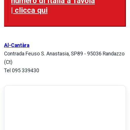
numero di Italia a Tavola
| clicca qui
Al-Cantàra
Contrada Feuso S. Anastasia, SP89 - 95036 Randazzo
(Ct)
Tel 095 339430