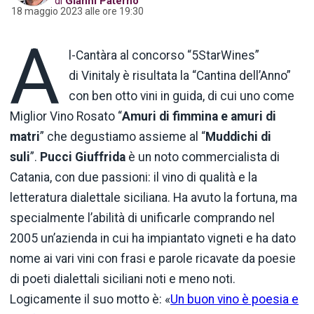
di
Gianni Paternò
18 maggio 2023 alle ore 19:30
A
l-Cantàra al concorso “5StarWines”
di Vinitaly è risultata la “Cantina dell’Anno”
con ben otto vini in guida, di cui uno come
Miglior Vino Rosato “
Amuri di fimmina e amuri di
matri
” che degustiamo assieme al “
Muddichi di
suli
”.
Pucci Giuffrida
è un noto commercialista di
Catania, con due passioni: il vino di qualità e la
letteratura dialettale siciliana. Ha avuto la fortuna, ma
specialmente l’abilità di unificarle comprando nel
2005 un’azienda in cui ha impiantato vigneti e ha dato
nome ai vari vini con frasi e parole ricavate da poesie
di poeti dialettali siciliani noti e meno noti.
Logicamente il suo motto è: «
Un buon vino è poesia e