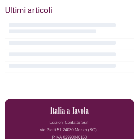
Ultimi articoli
Edizioni Contatto Surl
via Piatti 51 24030 Mozzo (BG)
P.IVA 02990040160