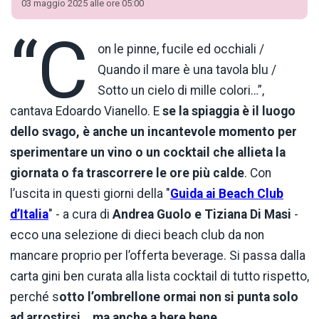
03 maggio 2025 alle ore 05:00
“C
on le pinne, fucile ed occhiali /
Quando il mare è una tavola blu /
Sotto un cielo di mille colori…”,
cantava Edoardo Vianello. E
se la spiaggia è il luogo
dello svago, è anche un incantevole momento per
sperimentare un vino o un cocktail che allieta la
giornata o fa trascorrere le ore più calde
. Con
l’uscita in questi giorni della "
Guida ai Beach Club
d’Italia
" - a cura di
Andrea Guolo e Tiziana Di Masi
-
ecco una selezione di dieci beach club da non
mancare proprio per l’offerta beverage. Si passa dalla
carta gini ben curata alla lista cocktail di tutto rispetto,
perché s
otto l’ombrellone ormai non si punta solo
ad arrostirsi… ma anche a bere bene.