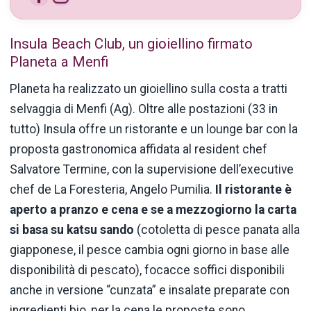
Insula Beach Club, un gioiellino firmato
Planeta a Menfi
Planeta
ha realizzato un
gioiellino
sulla costa a tratti
selvaggia di
Menfi (Ag)
. Oltre alle postazioni (33 in
tutto)
Insula
offre un ristorante e un
lounge
bar con la
proposta gastronomica affidata al
resident
chef
Salvatore Termine, con la supervisione
dell’executive
chef de La Foresteria, Angelo
Pumilia
.
Il ristorante è
aperto a pranzo e cena e se a mezzogiorno la carta
si basa su
katsu sando
(cotoletta di pesce panata alla
giapponese, il pesce cambia ogni giorno in base alle
disponibilità
di pescato), focacce soffici disponibili
anche in versione “
cunzata
” e insalate preparate con
ingredienti
bio
, per la cena le proposte sono