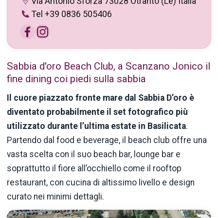
Via Antonio Sforza 73028 Otranto (Le) Italia
Tel +39 0836 505406
Sabbia d'oro Beach Club, a Scanzano Jonico il
fine dining coi piedi sulla sabbia
Il cuore piazzato fronte mare dal Sabbia
D’oro
è
diventato probabilmente il set fotografico
più
utilizzato durante
l’ultima
estate in Basilicata
.
Partendo dal food e
beverage
, il beach club offre una
vasta scelta con il suo beach bar,
lounge
bar e
soprattutto il fiore
all’occhiello
come il
rooftop
restaurant, con cucina di altissimo livello e design
curato nei minimi dettagli.