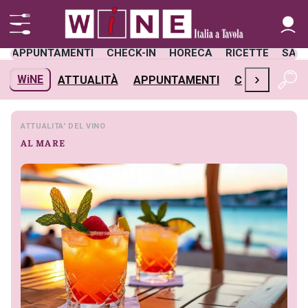
APPUNTAMENTI
CHECK-IN
HORECA
RICETTE
SAL
›
WiNE
ATTUALITÀ
APPUNTAMENTI
CHECK-IN
H
ATTUALITA' DEL VINO
AL MARE