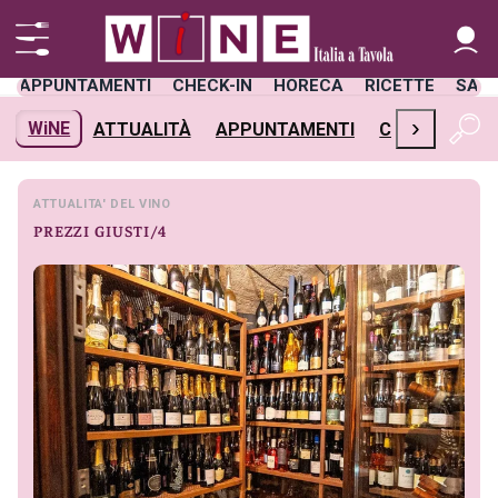
APPUNTAMENTI
CHECK-IN
HORECA
RICETTE
SAL
›
WiNE
ATTUALITÀ
APPUNTAMENTI
CHECK-IN
H
ATTUALITA' DEL VINO
PREZZI GIUSTI/4