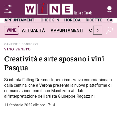
APPUNTAMENTI
CHECK-IN
HORECA
RICETTE
SAL
›
WiNE
ATTUALITÀ
APPUNTAMENTI
CHECK-IN
H
CANTINE E CONSORZI
VINO VENETO
Creatività e arte sposano i vini
Pasqua
Si intitola Falling Dreams l’opera immersiva commissionata
dalla cantina, che a Verona presenta la nuova piattaforma di
comunicazione con il suo Manifesto affidato
all’interpretazione dell’artista Giuseppe Ragazzini
11 febbraio 2022 alle ore 17:14