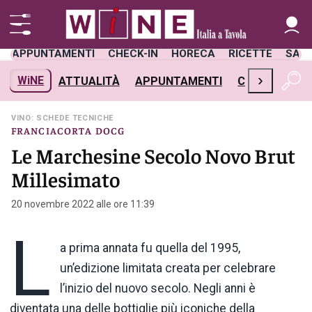
APPUNTAMENTI
CHECK-IN
HORECA
RICETTE
SAL
›
WiNE
ATTUALITÀ
APPUNTAMENTI
CHECK-IN
H
VINO: SCHEDE TECNICHE
FRANCIACORTA DOCG
Le Marchesine Secolo Novo Brut
Millesimato
20 novembre 2022 alle ore 11:39
L
a prima annata fu quella del 1995,
un’edizione limitata creata per celebrare
l’inizio del nuovo secolo. Negli anni è
diventata una delle bottiglie più iconiche della