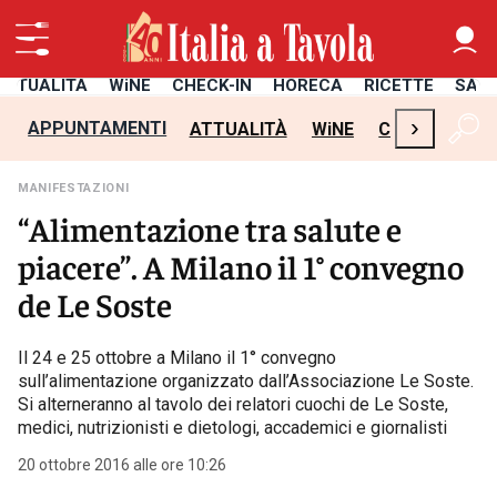
ATTUALITÀ
WiNE
CHECK-IN
HORECA
RICETTE
SAL
›
APPUNTAMENTI
ATTUALITÀ
WiNE
CHECK-IN
H
MANIFESTAZIONI
“Alimentazione tra salute e
piacere”. A Milano il 1° convegno
de Le Soste
Il 24 e 25 ottobre a Milano il 1° convegno
sull’alimentazione organizzato dall’Associazione Le Soste.
Si alterneranno al tavolo dei relatori cuochi de Le Soste,
medici, nutrizionisti e dietologi, accademici e giornalisti
20 ottobre 2016 alle ore 10:26